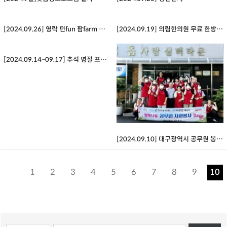
[2024.09.26] 영락 펀fun 팜farm 신나는 농사일기
[2024.09.19] 의림한의원 무료 한방 진료지원
[2024.09.14~09.17] 추석 명절 프로그램 정(情)다운 한가위
[2024.09.10] 대구광역시 공무원 봉사단 영락재단 자원봉사
1
2
3
4
5
6
7
8
9
10