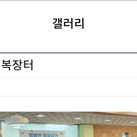
갤러리
락행복장터