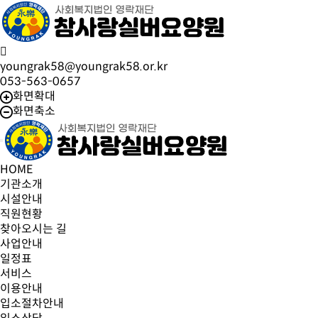
youngrak58@youngrak58.or.kr
053-563-0657
화면확대
화면축소
HOME
기관소개
시설안내
직원현황
찾아오시는 길
사업안내
일정표
서비스
이용안내
입소절차안내